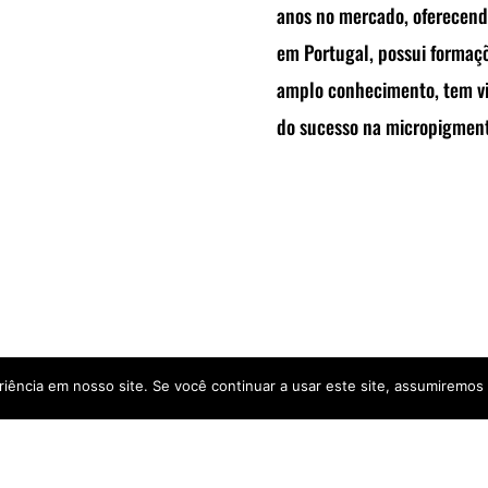
anos no mercado, oferecend
em Portugal, possui formaçõ
amplo conhecimento, tem vi
do sucesso na micropigmenta
iência em nosso site. Se você continuar a usar este site, assumiremos 