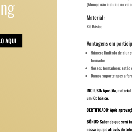
ing
(Almoço não incluido no valo
Material:
Kit Básico
ÃO AQUI
Vantagens em particip
Número limitado de aluno
formador
Nossos formadores estão 
Damos suporte apos a for
INCLUSO: Apostila, material 
um Kit básico.
CERTIFICADO:
A
pós
aprovaç
BÔNUS:
Sabendo que será tud
nossa equipe através do tel